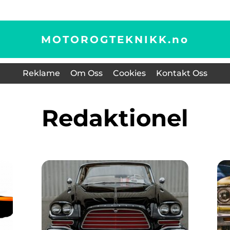
MOTOROGTEKNIKK.
no
Reklame
Om Oss
Cookies
Kontakt Oss
redaktionel