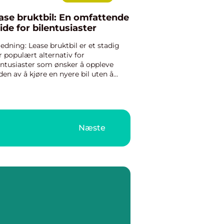
ase bruktbil: En omfattende
ide for bilentusiaster
ledning: Lease bruktbil er et stadig
 populært alternativ for
entusiaster som ønsker å oppleve
den av å kjøre en nyere bil uten å
te investere i en helt ny modell.
ne artikkelen gir en grundig oversikt
r lease bruktbil, inkludert...
Næste