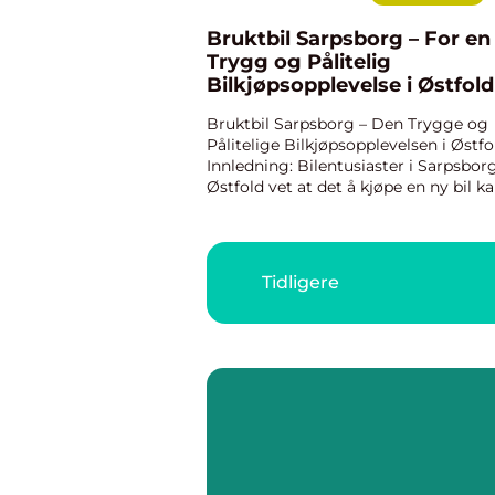
Bruktbil Sarpsborg – For en
Trygg og Pålitelig
Bilkjøpsopplevelse i Østfold
Bruktbil Sarpsborg – Den Trygge og
Pålitelige Bilkjøpsopplevelsen i Østfo
Innledning: Bilentusiaster i Sarpsborg
Østfold vet at det å kjøpe en ny bil k
være en kostbar affære. Men med
bruktbiler har man muligheten til å
finne et kjøretøy s...
Tidligere