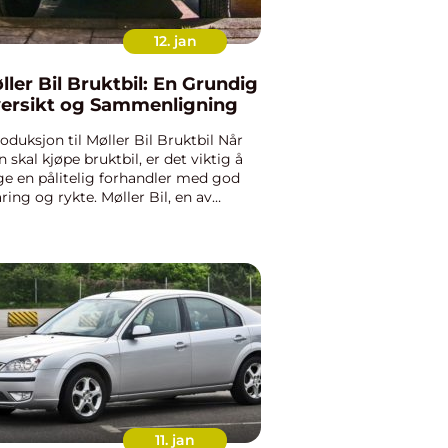
12. jan
ller Bil Bruktbil: En Grundig
ersikt og Sammenligning
roduksjon til Møller Bil Bruktbil Når
 skal kjøpe bruktbil, er det viktig å
ge en pålitelig forhandler med god
aring og rykte. Møller Bil, en av
ges ledende bilforhandlere, tilbyr
å et bredt utvalg av bruktbiler under
net Møller ...
11. jan