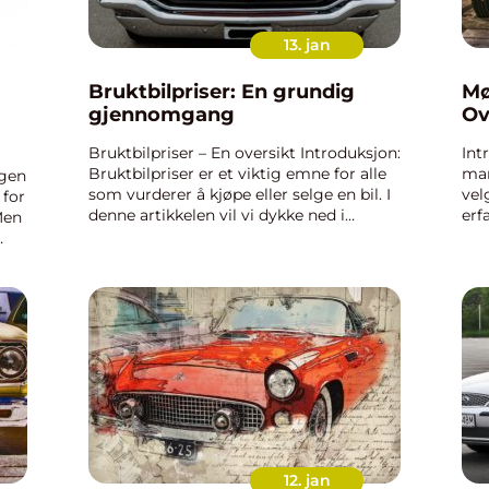
13. jan
Bruktbilpriser: En grundig
Mø
gjennomgang
Ov
Bruktbilpriser – En oversikt Introduksjon:
Int
Bruktbilpriser er et viktig emne for alle
man
rgen
som vurderer å kjøpe eller selge en bil. I
vel
 for
denne artikkelen vil vi dykke ned i
erf
Men
verdenen av bruktbilpriser og utforske
Nor
hva det innebærer, hvilke typer
ogs
 er
bruktbilp...
nav
12. jan