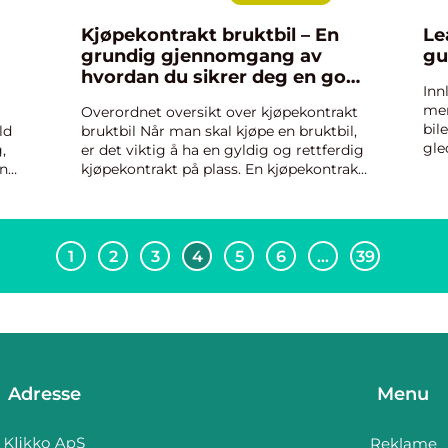
Kjøpekontrakt bruktbil – En
Le
grundig gjennomgang av
gu
hvordan du sikrer deg en god
Inn
handel med bruktbiler
mer
Overordnet oversikt over kjøpekontrakt
bil
ld
bruktbil Når man skal kjøpe en bruktbil,
gle
,
er det viktig å ha en gyldig og rettferdig
måt
an
kjøpekontrakt på plass. En kjøpekontrakt
Den
er en skriftlig avtale mellom selger og
ove
kjøper som definerer alle relevante
detaljer v...
1
2
3
4
5
6
…
39
Adresse
Menu
Reklame