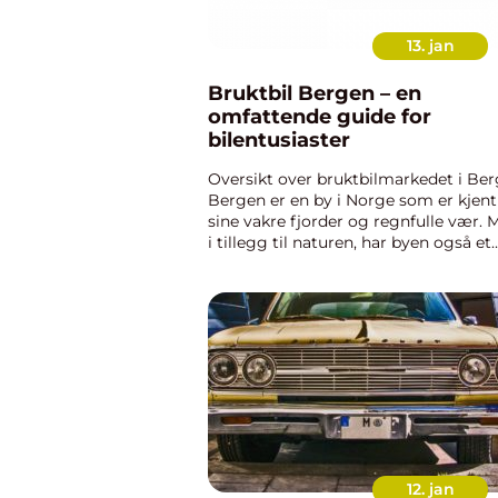
13. jan
Bruktbil Bergen – en
omfattende guide for
bilentusiaster
Oversikt over bruktbilmarkedet i Be
Bergen er en by i Norge som er kjent
sine vakre fjorder og regnfulle vær. 
i tillegg til naturen, har byen også et
blomstrende bruktbilmarked. Bergen
et attraktivt sted for å kjøpe og selge
brukte bil...
12. jan