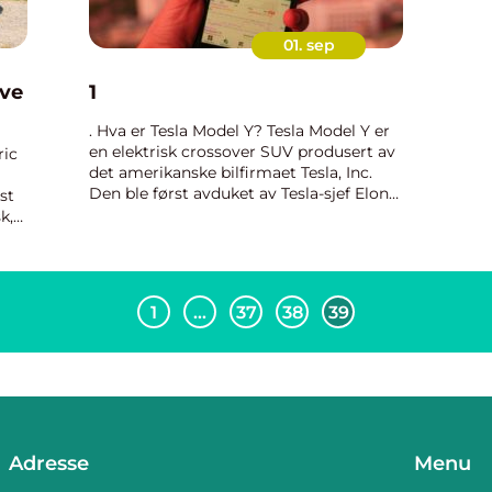
01. sep
ive
1
. Hva er Tesla Model Y? Tesla Model Y er
en elektrisk crossover SUV produsert av
ric
det amerikanske bilfirmaet Tesla, Inc.
Den ble først avduket av Tesla-sjef Elon
st
Musk i mars 209 og begynte å bli levert
k,
til kunder tidlig i 2020. Model Y er basert
ive
på pl...
ars.
1
…
37
38
39
Adresse
Menu