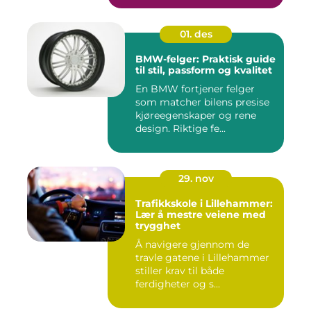
01. des
BMW-felger: Praktisk guide
til stil, passform og kvalitet
En BMW fortjener felger
som matcher bilens presise
kjøreegenskaper og rene
design. Riktige fe...
29. nov
Trafikkskole i Lillehammer:
Lær å mestre veiene med
trygghet
Å navigere gjennom de
travle gatene i Lillehammer
stiller krav til både
ferdigheter og s...