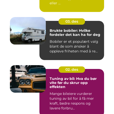
eller ...
03. des
Brukte bobiler: Hvilke
fordeler det kan ha for deg
Bobiler er et populært valg
blant de som ønsker å
oppleve friheten med å re...
02. des
Tuning av bil: Hva du bør
vite før du skrur opp
effekten
Mange bileiere vurderer
tuning av bil for å få mer
kraft, bedre respons og
lavere forbru...