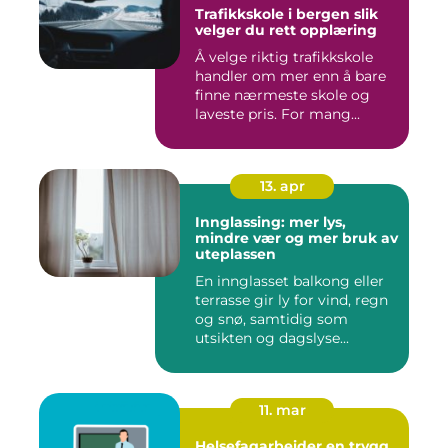
Trafikkskole i bergen slik
velger du rett opplæring
Å velge riktig trafikkskole
handler om mer enn å bare
finne nærmeste skole og
laveste pris. For mang...
13. apr
Innglassing: mer lys,
mindre vær og mer bruk av
uteplassen
En innglasset balkong eller
terrasse gir ly for vind, regn
og snø, samtidig som
utsikten og dagslyse...
11. mar
Helsefagarbeider en trygg