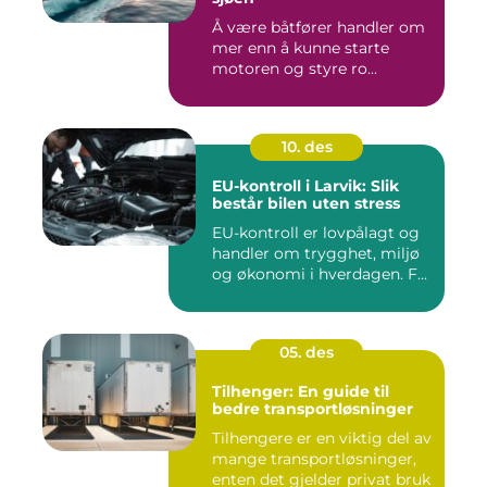
Å være båtfører handler om
mer enn å kunne starte
motoren og styre ro...
10. des
EU-kontroll i Larvik: Slik
består bilen uten stress
EU-kontroll er lovpålagt og
handler om trygghet, miljø
og økonomi i hverdagen. F...
05. des
Tilhenger: En guide til
bedre transportløsninger
Tilhengere er en viktig del av
mange transportløsninger,
enten det gjelder privat bruk