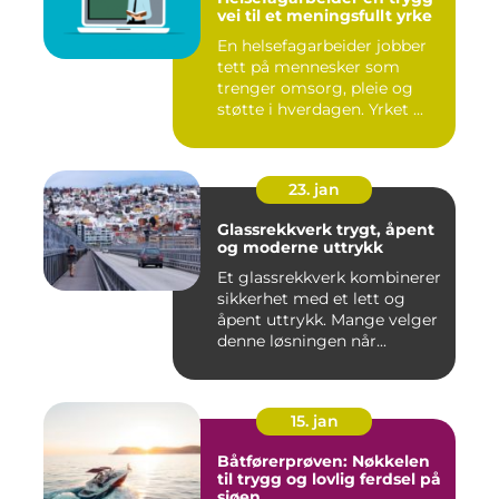
vei til et meningsfullt yrke
En helsefagarbeider jobber
tett på mennesker som
trenger omsorg, pleie og
støtte i hverdagen. Yrket ...
23. jan
Glassrekkverk trygt, åpent
og moderne uttrykk
Et glassrekkverk kombinerer
sikkerhet med et lett og
åpent uttrykk. Mange velger
denne løsningen når...
15. jan
Båtførerprøven: Nøkkelen
til trygg og lovlig ferdsel på
sjøen