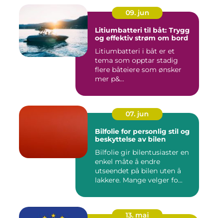
09. jun
Litiumbatteri til båt: Trygg
og effektiv strøm om bord
Litiumbatteri i båt er et
tema som opptar stadig
flere båteiere som ønsker
mer p&...
07. jun
Bilfolie for personlig stil og
beskyttelse av bilen
Bilfolie gir bilentusiaster en
enkel måte å endre
utseendet på bilen uten å
lakkere. Mange velger fo...
13. mai