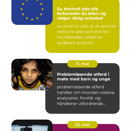
Eu kontroll oslo slik
forbereder du bilen og
velger riktig verksted
eu kontroll oslo er et sentralt
tema for alle som eier bil i
hovedstaden, siden en
godkjent kontroll...
11. mai
Problemløsende atferd i
møte med barn og unge
problemløsende atferd
handler om hvordan voksne
analyserer, forstår og
håndterer utfordrende
situasj...
02. mai