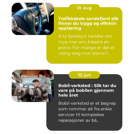
01. aug
Trafikkskole sandefjord slik
finner du trygg og effektiv
opplæring
Å ta førerkort handler om
mye mer enn å bestå en
prøve. For mange er det et
viktig steg mot større f...
10. jun
Bobil-verksted : Slik tar du
vare på bobilen gjennom
hele året
Bobil-verksted er et begrep
som rommer alt fra enkle
servicer til komplekse
reparasjoner av bå...