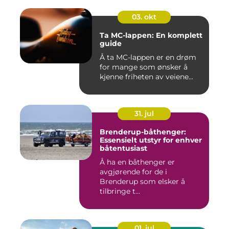
03. okt
Ta MC-lappen: En komplett
guide
Å ta MC-lappen er en drøm
for mange som ønsker å
kjenne friheten av veiene...
31. jul
Brenderup-båthenger:
Essensielt utstyr for enhver
båtentusiast
Å ha en båthenger er
avgjørende for de i
Brenderup som elsker å
tilbringe t...
01. jul