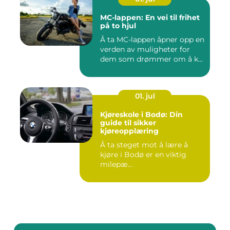
MC-lappen: En vei til frihet
på to hjul
Å ta MC-lappen åpner opp en
verden av muligheter for
dem som drømmer om å k...
01. jul
Kjøreskole i Bodø: Din
guide til sikker
kjøreopplæring
Å ta steget mot å lære å
kjøre i Bodø er en viktig
milepæ...