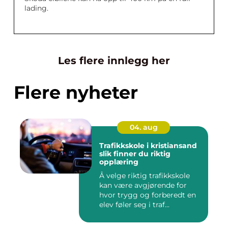
lading.
Les flere innlegg her
Flere nyheter
04. aug
Trafikkskole i kristiansand
slik finner du riktig
opplæring
Å velge riktig trafikkskole
kan være avgjørende for
hvor trygg og forberedt en
elev føler seg i traf...