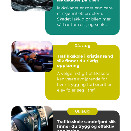
lakkskader er mer enn bare
et skjønnhetsproblem.
Skadet lakk gjør bilen mer
sårbar for rust, og senk...
04. aug
Trafikkskole i kristiansand
slik finner du riktig
opplæring
Å velge riktig trafikkskole
kan være avgjørende for
hvor trygg og forberedt en
elev føler seg i traf...
01. aug
Trafikkskole sandefjord slik
finner du trygg og effektiv
opplæring