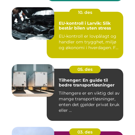
10. des
EU-kontroll i Larvik: Slik
består bilen uten stress
EU-kontroll er lovpålagt og
handler om trygghet, miljø
og økonomi i hverdagen. F...
05. des
Tilhenger: En guide til
bedre transportløsninger
Tilhengere er en viktig del av
mange transportløsninger,
enten det gjelder privat bruk
eller ...
03. des