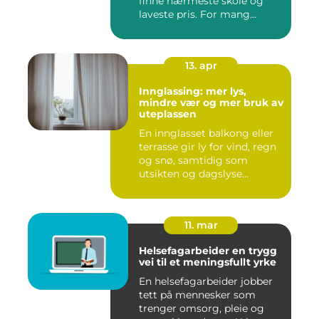
finne nærmeste skole og
laveste pris. For mang...
13. apr
Innglassing: mer lys,
mindre vær og mer bruk av
uteplassen
En innglasset balkong eller
terrasse gir ly for vind, regn
og snø, samtidig som
utsikten og dagslyse...
11. mar
Helsefagarbeider en trygg
vei til et meningsfullt yrke
En helsefagarbeider jobber
tett på mennesker som
trenger omsorg, pleie og