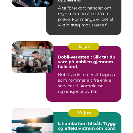
Å ta førerkort handler om
mye mer enn å bestå en
prøve. For mange er det et
viktig steg mot større f...
10. jun
Bobil-verksted : Slik tar du
vare på bobilen gjennom
hele året
Bobil-verksted er et begrep
som rommer alt fra enkle
servicer til komplekse
reparasjoner av bå...
09. jun
Litiumbatteri til båt: Trygg
og effektiv strøm om bord