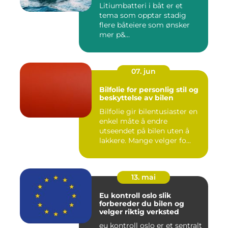
Litiumbatteri i båt er et
tema som opptar stadig
flere båteiere som ønsker
mer p&...
07. jun
Bilfolie for personlig stil og
beskyttelse av bilen
Bilfolie gir bilentusiaster en
enkel måte å endre
utseendet på bilen uten å
lakkere. Mange velger fo...
13. mai
Eu kontroll oslo slik
forbereder du bilen og
velger riktig verksted
eu kontroll oslo er et sentralt