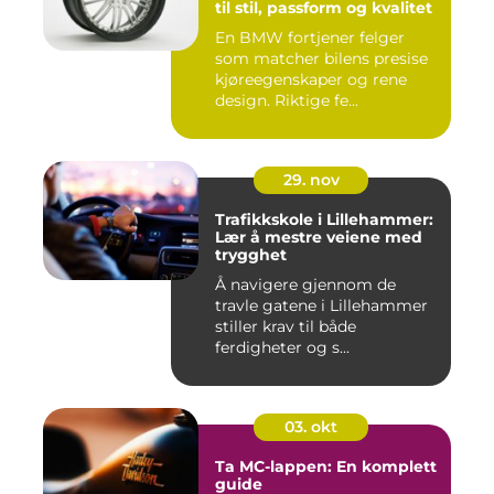
til stil, passform og kvalitet
En BMW fortjener felger
som matcher bilens presise
kjøreegenskaper og rene
design. Riktige fe...
29. nov
Trafikkskole i Lillehammer:
Lær å mestre veiene med
trygghet
Å navigere gjennom de
travle gatene i Lillehammer
stiller krav til både
ferdigheter og s...
03. okt
Ta MC-lappen: En komplett
guide