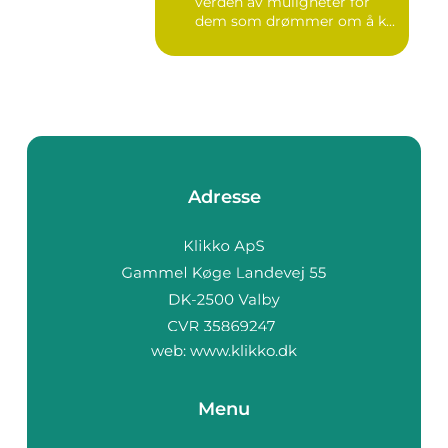
verden av muligheter for
dem som drømmer om å k...
Adresse
web:
www.klikko.dk
Menu