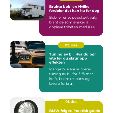
Brukte bobiler: Hvilke
fordeler det kan ha for deg
Bobiler er et populært valg
blant de som ønsker å
oppleve friheten med å re...
02. des
Tuning av bil: Hva du bør
vite før du skrur opp
effekten
Mange bileiere vurderer
tuning av bil for å få mer
kraft, bedre respons og
lavere forbru...
01. des
BMW-felger: Praktisk guide