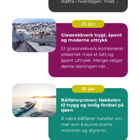
støtte i hverdagen. Yrket ...
23. jan
Glassrekkverk trygt, åpent
og moderne uttrykk
Et glassrekkverk kombinerer
sikkerhet med et lett og
åpent uttrykk. Mange velger
denne løsningen når...
15. jan
Båtførerprøven: Nøkkelen
til trygg og lovlig ferdsel på
sjøen
Å være båtfører handler om
mer enn å kunne starte
motoren og styre ro...