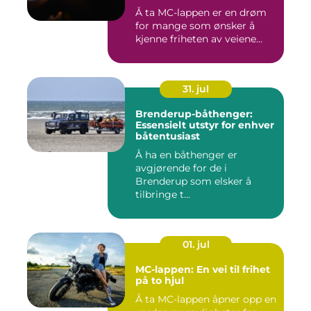
Å ta MC-lappen er en drøm
for mange som ønsker å
kjenne friheten av veiene...
31. jul
Brenderup-båthenger:
Essensielt utstyr for enhver
båtentusiast
Å ha en båthenger er
avgjørende for de i
Brenderup som elsker å
tilbringe t...
01. jul
MC-lappen: En vei til frihet
på to hjul
Å ta MC-lappen åpner opp en