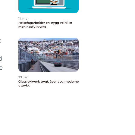
11. mar
Helsefagarbeider en trygg vei til et
meningsfullt yrke
t
d
e
23. jan
Glassrekkverk trygt, åpent og moderne
uttrykk