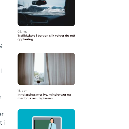
å
02. mai
Trafikkskole i bergen slik velger du rett
opplæring
g
l
13. apr
Innglassing: mer lys, mindre vær og
e
mer bruk av uteplassen
er
 i