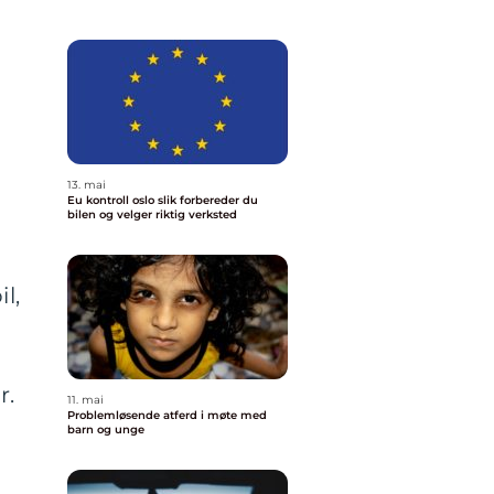
13. mai
Eu kontroll oslo slik forbereder du
bilen og velger riktig verksted
l,
r.
11. mai
Problemløsende atferd i møte med
barn og unge