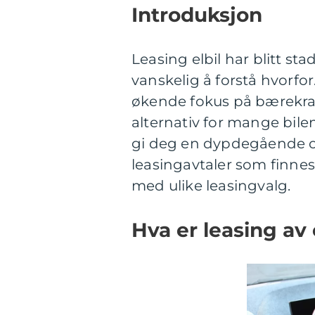
Introduksjon
Leasing elbil har blitt st
vanskelig å forstå hvorfo
økende fokus på bærekraftig
alternativ for mange bilen
gi deg en dypdegående ove
leasingavtaler som finne
med ulike leasingvalg.
Hva er leasing av 