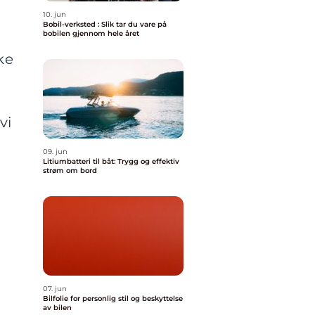
10. jun
Bobil-verksted : Slik tar du vare på
bobilen gjennom hele året
ke
vi
09. jun
Litiumbatteri til båt: Trygg og effektiv
strøm om bord
07. jun
Bilfolie for personlig stil og beskyttelse
av bilen