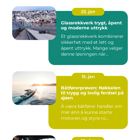
23. jan
Glassrekkverk trygt, åpent
og moderne uttrykk
Et glassrekkverk kombinerer
sikkerhet med et lett og
åpent uttrykk. Mange velger
denne løsningen når...
15. jan
Båtførerprøven: Nøkkelen
til trygg og lovlig ferdsel på
sjøen
Å være båtfører handler om
mer enn å kunne starte
motoren og styre ro...