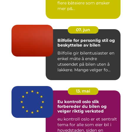
flere båteiere som ønsker
mer p&...
07. jun
Bilfolie for personlig stil og
beskyttelse av bilen
Bilfolie gir bilentusiaster en
enkel måte å endre
utseendet på bilen uten å
lakkere. Mange velger fo...
13. mai
Eu kontroll oslo slik
forbereder du bilen og
velger riktig verksted
eu kontroll oslo er et sentralt
tema for alle som eier bil i
hovedstaden, siden en