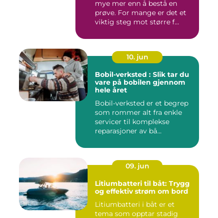
mye mer enn å bestå en
prøve. For mange er det et
viktig steg mot større f...
10. jun
Bobil-verksted : Slik tar du
vare på bobilen gjennom
hele året
Bobil-verksted er et begrep
som rommer alt fra enkle
servicer til komplekse
reparasjoner av bå...
09. jun
Litiumbatteri til båt: Trygg
og effektiv strøm om bord
Litiumbatteri i båt er et
tema som opptar stadig