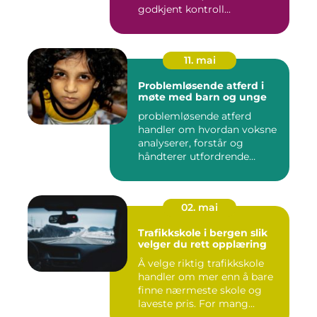
godkjent kontroll...
11. mai
Problemløsende atferd i
møte med barn og unge
problemløsende atferd
handler om hvordan voksne
analyserer, forstår og
håndterer utfordrende
situasj...
02. mai
Trafikkskole i bergen slik
velger du rett opplæring
Å velge riktig trafikkskole
handler om mer enn å bare
finne nærmeste skole og
laveste pris. For mang...