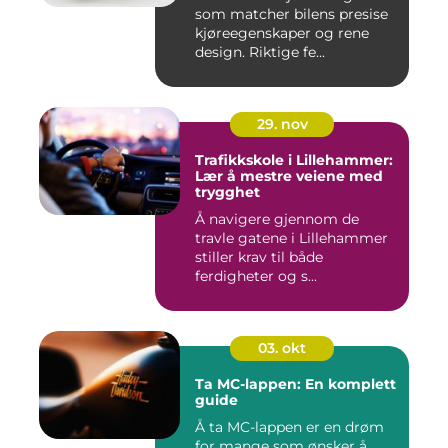
som matcher bilens presise
kjøreegenskaper og rene
design. Riktige fe...
29. nov
Trafikkskole i Lillehammer:
Lær å mestre veiene med
trygghet
Å navigere gjennom de
travle gatene i Lillehammer
stiller krav til både
ferdigheter og s...
03. okt
Ta MC-lappen: En komplett
guide
Å ta MC-lappen er en drøm
for mange som ønsker å