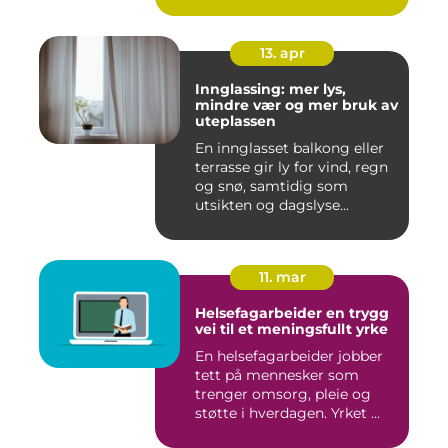
13. apr
Innglassing: mer lys,
mindre vær og mer bruk av
uteplassen
En innglasset balkong eller
terrasse gir ly for vind, regn
og snø, samtidig som
utsikten og dagslyse...
11. mar
Helsefagarbeider en trygg
vei til et meningsfullt yrke
En helsefagarbeider jobber
tett på mennesker som
trenger omsorg, pleie og
støtte i hverdagen. Yrket ...