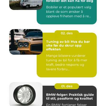
fordeler det kan ha for deg
Bobiler er et populært valg
blant de som ønsker å
oppleve friheten med å re...
02. des
Tuning av bil: Hva du bør
vite før du skrur opp
effekten
Mange bileiere vurderer
tuning av bil for å få mer
kraft, bedre respons og
lavere forbru...
01. des
BMW-felger: Praktisk guide
til stil, passform og kvalitet
En BMW fortjener felger