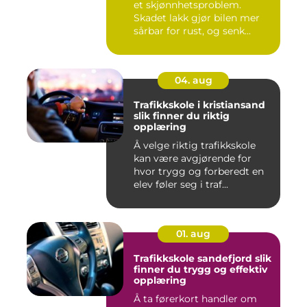
et skjønnhetsproblem.
Skadet lakk gjør bilen mer
sårbar for rust, og senk...
04. aug
Trafikkskole i kristiansand
slik finner du riktig
opplæring
Å velge riktig trafikkskole
kan være avgjørende for
hvor trygg og forberedt en
elev føler seg i traf...
01. aug
Trafikkskole sandefjord slik
finner du trygg og effektiv
opplæring
Å ta førerkort handler om