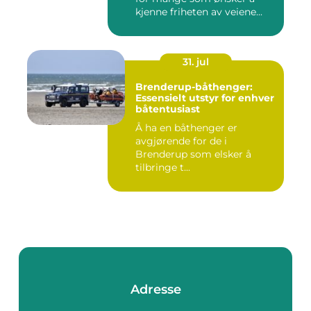
kjenne friheten av veiene...
31. jul
Brenderup-båthenger:
Essensielt utstyr for enhver
båtentusiast
Å ha en båthenger er
avgjørende for de i
Brenderup som elsker å
tilbringe t...
Adresse