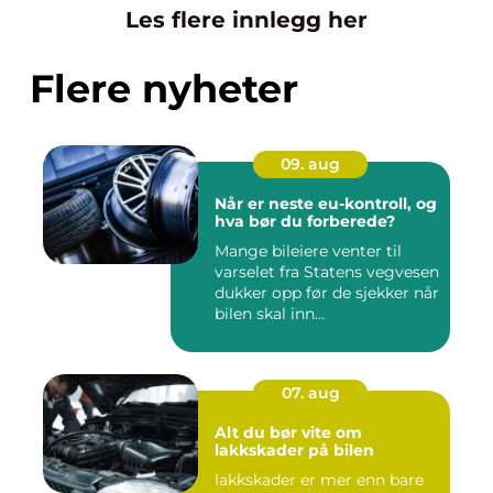
Les flere innlegg her
Flere nyheter
09. aug
Når er neste eu-kontroll, og
hva bør du forberede?
Mange bileiere venter til
varselet fra Statens vegvesen
dukker opp før de sjekker når
bilen skal inn...
07. aug
Alt du bør vite om
lakkskader på bilen
lakkskader er mer enn bare