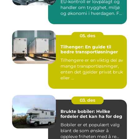
EU-kontroll er lovpålagt og
handler om trygghet, miljø
og økonomi i hverdagen. F...
05. des
Tilhenger: En guide til
bedre transportløsninger
Tilhengere er en viktig del av
mange transportløsninger,
enten det gjelder privat bruk
eller ...
03. des
Brukte bobiler: Hvilke
fordeler det kan ha for deg
Bobiler er et populært valg
blant de som ønsker å
oppleve friheten med å re...