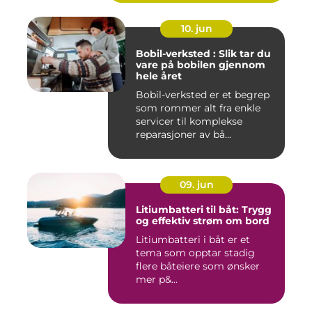
10. jun
Bobil-verksted : Slik tar du
vare på bobilen gjennom
hele året
Bobil-verksted er et begrep
som rommer alt fra enkle
servicer til komplekse
reparasjoner av bå...
09. jun
Litiumbatteri til båt: Trygg
og effektiv strøm om bord
Litiumbatteri i båt er et
tema som opptar stadig
flere båteiere som ønsker
mer p&...