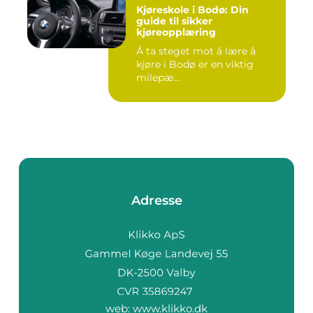
Kjøreskole i Bodø: Din
guide til sikker
kjøreopplæring
Å ta steget mot å lære å
kjøre i Bodø er en viktig
milepæ...
Adresse
web:
www.klikko.dk