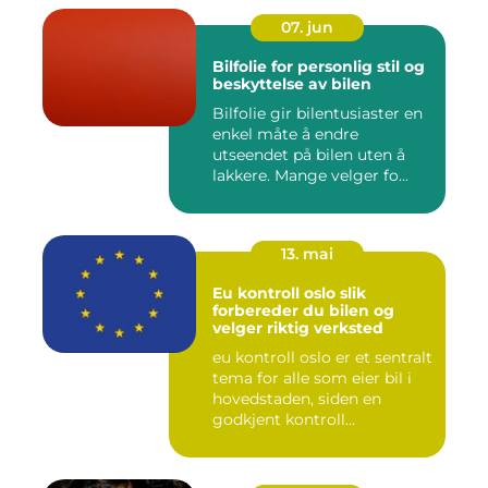
07. jun
Bilfolie for personlig stil og
beskyttelse av bilen
Bilfolie gir bilentusiaster en
enkel måte å endre
utseendet på bilen uten å
lakkere. Mange velger fo...
13. mai
Eu kontroll oslo slik
forbereder du bilen og
velger riktig verksted
eu kontroll oslo er et sentralt
tema for alle som eier bil i
hovedstaden, siden en
godkjent kontroll...