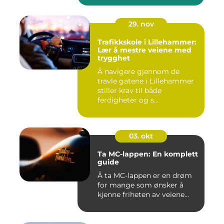
29. nov
Trafikkskole i Lillehammer:
Lær å mestre veiene med
trygghet
Å navigere gjennom de
travle gatene i Lillehammer
stiller krav til både
ferdigheter og s...
03. okt
Ta MC-lappen: En komplett
guide
Å ta MC-lappen er en drøm
for mange som ønsker å
kjenne friheten av veiene...