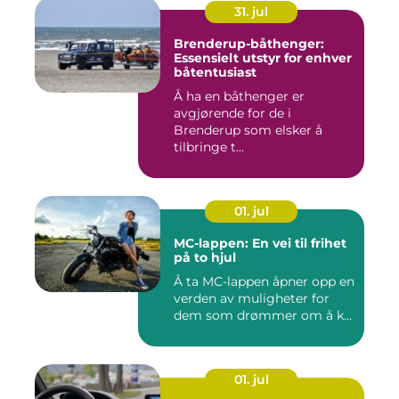
31. jul
Brenderup-båthenger:
Essensielt utstyr for enhver
båtentusiast
Å ha en båthenger er
avgjørende for de i
Brenderup som elsker å
tilbringe t...
01. jul
MC-lappen: En vei til frihet
på to hjul
Å ta MC-lappen åpner opp en
verden av muligheter for
dem som drømmer om å k...
01. jul