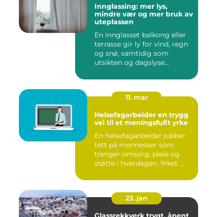
Innglassing: mer lys,
mindre vær og mer bruk av
uteplassen
En innglasset balkong eller
terrasse gir ly for vind, regn
og snø, samtidig som
utsikten og dagslyse...
11. mar
Helsefagarbeider en trygg
vei til et meningsfullt yrke
En helsefagarbeider jobber
tett på mennesker som
trenger omsorg, pleie og
støtte i hverdagen. Yrket ...
23. jan
Glassrekkverk trygt, åpent