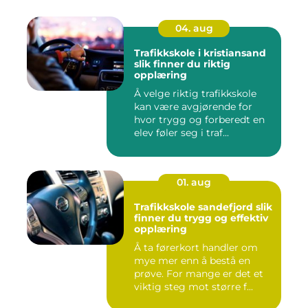
04. aug
Trafikkskole i kristiansand
slik finner du riktig
opplæring
Å velge riktig trafikkskole
kan være avgjørende for
hvor trygg og forberedt en
elev føler seg i traf...
01. aug
Trafikkskole sandefjord slik
finner du trygg og effektiv
opplæring
Å ta førerkort handler om
mye mer enn å bestå en
prøve. For mange er det et
viktig steg mot større f...