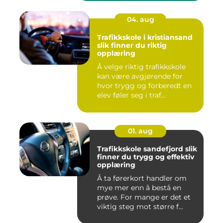
04. aug
Trafikkskole i kristiansand
slik finner du riktig
opplæring
Å velge riktig trafikkskole
kan være avgjørende for
hvor trygg og forberedt en
elev føler seg i traf...
01. aug
Trafikkskole sandefjord slik
finner du trygg og effektiv
opplæring
Å ta førerkort handler om
mye mer enn å bestå en
prøve. For mange er det et
viktig steg mot større f...