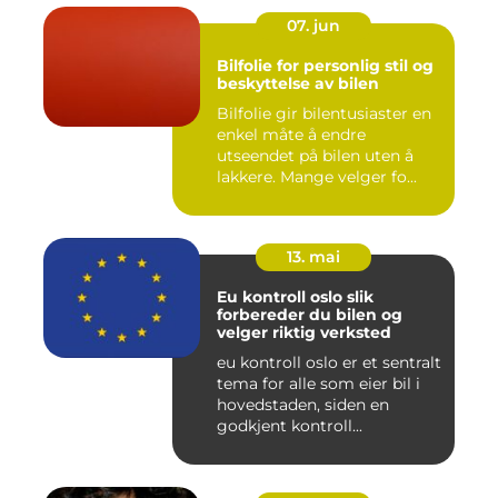
07. jun
Bilfolie for personlig stil og
beskyttelse av bilen
Bilfolie gir bilentusiaster en
enkel måte å endre
utseendet på bilen uten å
lakkere. Mange velger fo...
13. mai
Eu kontroll oslo slik
forbereder du bilen og
velger riktig verksted
eu kontroll oslo er et sentralt
tema for alle som eier bil i
hovedstaden, siden en
godkjent kontroll...