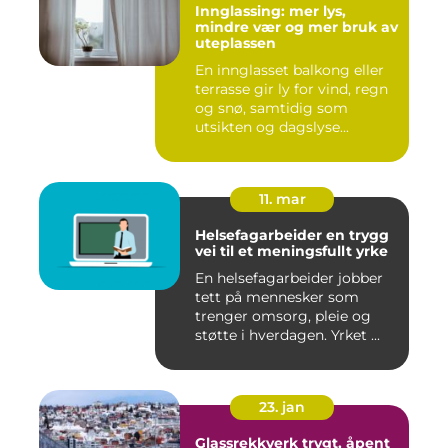
Innglassing: mer lys,
mindre vær og mer bruk av
uteplassen
En innglasset balkong eller
terrasse gir ly for vind, regn
og snø, samtidig som
utsikten og dagslyse...
11. mar
Helsefagarbeider en trygg
vei til et meningsfullt yrke
En helsefagarbeider jobber
tett på mennesker som
trenger omsorg, pleie og
støtte i hverdagen. Yrket ...
23. jan
Glassrekkverk trygt, åpent