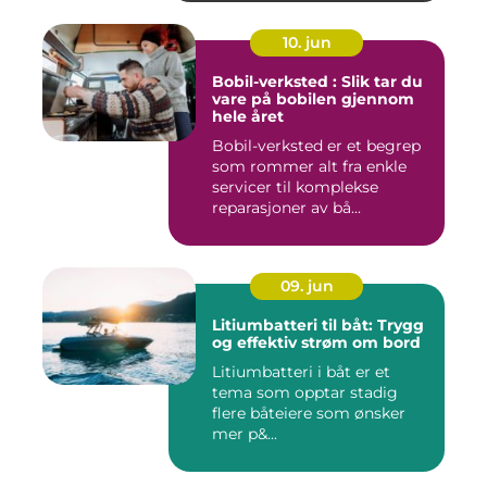
10. jun
Bobil-verksted : Slik tar du
vare på bobilen gjennom
hele året
Bobil-verksted er et begrep
som rommer alt fra enkle
servicer til komplekse
reparasjoner av bå...
09. jun
Litiumbatteri til båt: Trygg
og effektiv strøm om bord
Litiumbatteri i båt er et
tema som opptar stadig
flere båteiere som ønsker
mer p&...