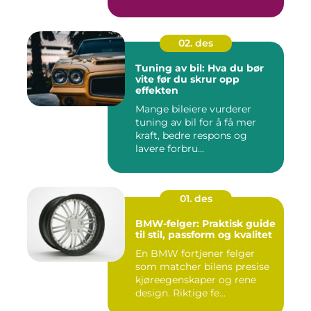
02. des
Tuning av bil: Hva du bør
vite før du skrur opp
effekten
Mange bileiere vurderer
tuning av bil for å få mer
kraft, bedre respons og
lavere forbru...
01. des
BMW-felger: Praktisk guide
til stil, passform og kvalitet
En BMW fortjener felger
som matcher bilens presise
kjøreegenskaper og rene
design. Riktige fe...