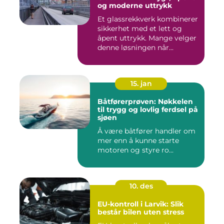
og moderne uttrykk
Et glassrekkverk kombinerer
sikkerhet med et lett og
åpent uttrykk. Mange velger
denne løsningen når...
15. jan
Båtførerprøven: Nøkkelen
til trygg og lovlig ferdsel på
sjøen
Å være båtfører handler om
mer enn å kunne starte
motoren og styre ro...
10. des
EU-kontroll i Larvik: Slik
består bilen uten stress