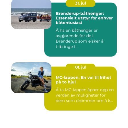
31. jul
Brenderup-båthenger:
Essensielt utstyr for enhver
båtentusiast
Å ha en båthenger er
avgjørende for de i
Brenderup som elsker å
tilbringe t...
01. jul
MC-lappen: En vei til frihet
på to hjul
Å ta MC-lappen åpner opp en
verden av muligheter for
dem som drømmer om å k...