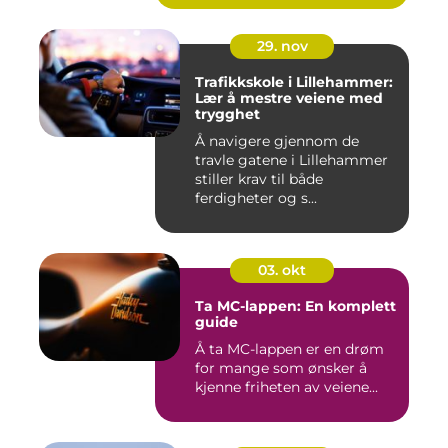
29. nov
Trafikkskole i Lillehammer:
Lær å mestre veiene med
trygghet
Å navigere gjennom de
travle gatene i Lillehammer
stiller krav til både
ferdigheter og s...
03. okt
Ta MC-lappen: En komplett
guide
Å ta MC-lappen er en drøm
for mange som ønsker å
kjenne friheten av veiene...