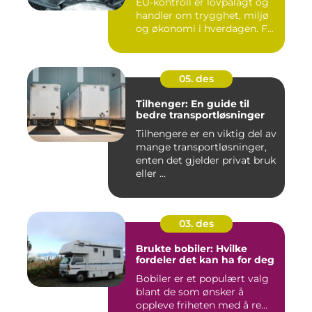
EU-kontroll er lovpålagt og
handler om trygghet, miljø
og økonomi i hverdagen. F...
05. des
Tilhenger: En guide til
bedre transportløsninger
Tilhengere er en viktig del av
mange transportløsninger,
enten det gjelder privat bruk
eller ...
03. des
Brukte bobiler: Hvilke
fordeler det kan ha for deg
Bobiler er et populært valg
blant de som ønsker å
oppleve friheten med å re...