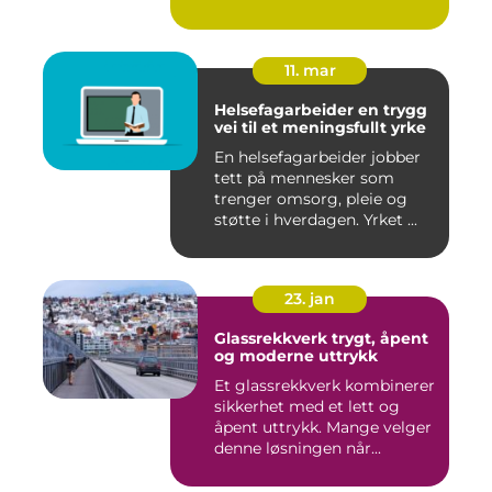
11. mar
Helsefagarbeider en trygg
vei til et meningsfullt yrke
En helsefagarbeider jobber
tett på mennesker som
trenger omsorg, pleie og
støtte i hverdagen. Yrket ...
23. jan
Glassrekkverk trygt, åpent
og moderne uttrykk
Et glassrekkverk kombinerer
sikkerhet med et lett og
åpent uttrykk. Mange velger
denne løsningen når...