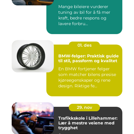
Mange bileiere vurderer
tuning av bil for å få mer
kraft, bedre respons og
lavere forbru...
01. des
BMW-felger: Praktisk guide
til stil, passform og kvalitet
En BMW fortjener felger
som matcher bilens presise
kjøreegenskaper og rene
design. Riktige fe...
29. nov
Trafikkskole i Lillehammer:
Lær å mestre veiene med
trygghet