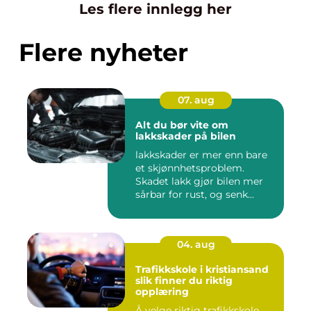
Les flere innlegg her
Flere nyheter
07. aug
Alt du bør vite om
lakkskader på bilen
lakkskader er mer enn bare
et skjønnhetsproblem.
Skadet lakk gjør bilen mer
sårbar for rust, og senk...
04. aug
Trafikkskole i kristiansand
slik finner du riktig
opplæring
Å velge riktig trafikkskole