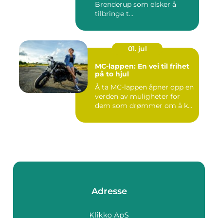
Brenderup som elsker å
tilbringe t...
01. jul
MC-lappen: En vei til frihet
på to hjul
Å ta MC-lappen åpner opp en
verden av muligheter for
dem som drømmer om å k...
Adresse