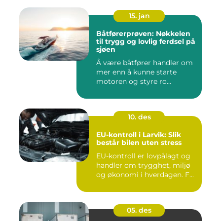
15. jan
Båtførerprøven: Nøkkelen
til trygg og lovlig ferdsel på
sjøen
Å være båtfører handler om
mer enn å kunne starte
motoren og styre ro...
10. des
EU-kontroll i Larvik: Slik
består bilen uten stress
EU-kontroll er lovpålagt og
handler om trygghet, miljø
og økonomi i hverdagen. F...
05. des