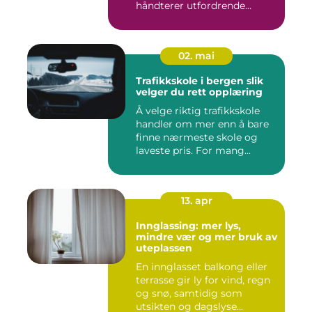
håndterer utfordrende
situasj...
02. mai
Trafikkskole i bergen slik
velger du rett opplæring
Å velge riktig trafikkskole
handler om mer enn å bare
finne nærmeste skole og
laveste pris. For mang...
13. apr
Innglassing: mer lys,
mindre vær og mer bruk av
uteplassen
En innglasset balkong eller
terrasse gir ly for vind, regn
og snø, samtidig som
utsikten og dagslyse...