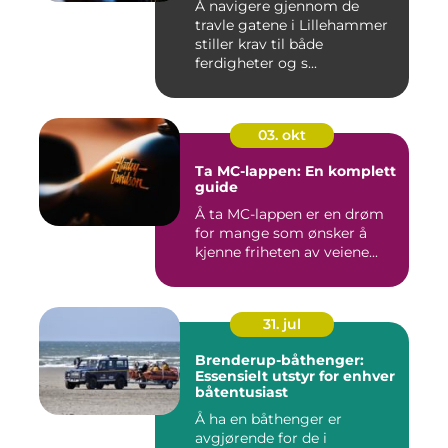
Å navigere gjennom de
travle gatene i Lillehammer
stiller krav til både
ferdigheter og s...
03. okt
Ta MC-lappen: En komplett
guide
Å ta MC-lappen er en drøm
for mange som ønsker å
kjenne friheten av veiene...
31. jul
Brenderup-båthenger:
Essensielt utstyr for enhver
båtentusiast
Å ha en båthenger er
avgjørende for de i