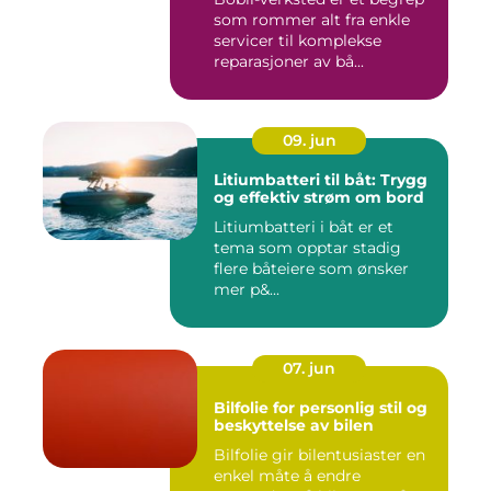
som rommer alt fra enkle
servicer til komplekse
reparasjoner av bå...
09. jun
Litiumbatteri til båt: Trygg
og effektiv strøm om bord
Litiumbatteri i båt er et
tema som opptar stadig
flere båteiere som ønsker
mer p&...
07. jun
Bilfolie for personlig stil og
beskyttelse av bilen
Bilfolie gir bilentusiaster en
enkel måte å endre