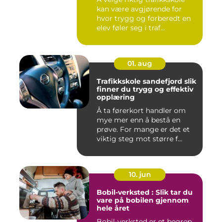
kan være avgjørende for
hvor trygg og forberedt en
elev føler seg i traf...
01. aug
Trafikkskole sandefjord slik
finner du trygg og effektiv
opplæring
Å ta førerkort handler om
mye mer enn å bestå en
prøve. For mange er det et
viktig steg mot større f...
10. jun
Bobil-verksted : Slik tar du
vare på bobilen gjennom
hele året
Bobil-verksted er et begrep