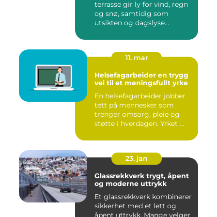
terrasse gir ly for vind, regn
og snø, samtidig som
utsikten og dagslyse...
11. mar
Helsefagarbeider en trygg
vei til et meningsfullt yrke
En helsefagarbeider jobber
tett på mennesker som
trenger omsorg, pleie og
støtte i hverdagen. Yrket ...
23. jan
Glassrekkverk trygt, åpent
og moderne uttrykk
Et glassrekkverk kombinerer
sikkerhet med et lett og
åpent uttrykk. Mange velger