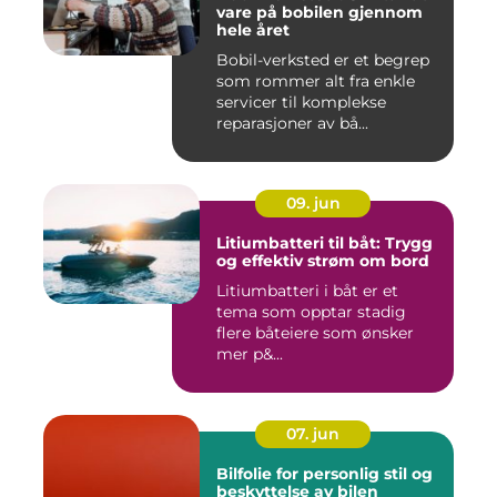
vare på bobilen gjennom
hele året
Bobil-verksted er et begrep
som rommer alt fra enkle
servicer til komplekse
reparasjoner av bå...
09. jun
Litiumbatteri til båt: Trygg
og effektiv strøm om bord
Litiumbatteri i båt er et
tema som opptar stadig
flere båteiere som ønsker
mer p&...
07. jun
Bilfolie for personlig stil og
beskyttelse av bilen