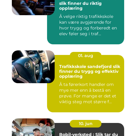
slik finner du riktig
opplæring
Å velge riktig trafikkskole
kan være avgjørende for
hvor trygg og forberedt en
elev føler seg i traf...
01. aug
Trafikkskole sandefjord slik
finner du trygg og effektiv
opplæring
Å ta førerkort handler om
mye mer enn å bestå en
prøve. For mange er det et
viktig steg mot større f...
10. jun
Bobil-verksted : Slik tar du