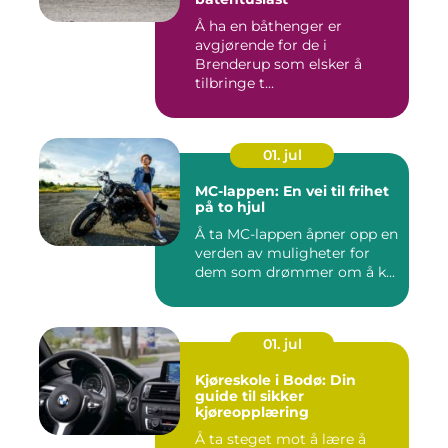
Å ha en båthenger er
avgjørende for de i
Brenderup som elsker å
tilbringe t...
01. jul
MC-lappen: En vei til frihet
på to hjul
Å ta MC-lappen åpner opp en
verden av muligheter for
dem som drømmer om å k...
01. jul
Kjøreskole i Bodø: Din
guide til sikker
kjøreopplæring
Å ta steget mot å lære å