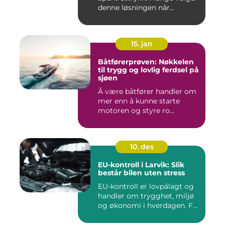
denne løsningen når...
15. jan
Båtførerprøven: Nøkkelen
til trygg og lovlig ferdsel på
sjøen
Å være båtfører handler om
mer enn å kunne starte
motoren og styre ro...
10. des
EU-kontroll i Larvik: Slik
består bilen uten stress
EU-kontroll er lovpålagt og
handler om trygghet, miljø
og økonomi i hverdagen. F...