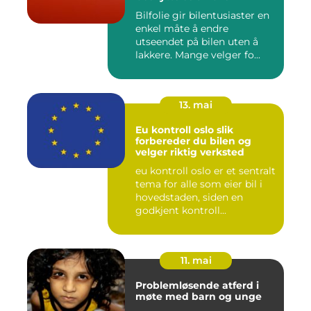
Bilfolie gir bilentusiaster en
enkel måte å endre
utseendet på bilen uten å
lakkere. Mange velger fo...
13. mai
Eu kontroll oslo slik
forbereder du bilen og
velger riktig verksted
eu kontroll oslo er et sentralt
tema for alle som eier bil i
hovedstaden, siden en
godkjent kontroll...
11. mai
Problemløsende atferd i
møte med barn og unge