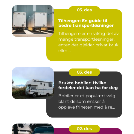
05. des
Tilhenger: En guide til
bedre transportløsninger
Tilhengere er en viktig del av
mange transportløsninger,
enten det gjelder privat bruk
eller ...
03. des
Brukte bobiler: Hvilke
fordeler det kan ha for deg
Bobiler er et populært valg
blant de som ønsker å
oppleve friheten med å re...
02. des