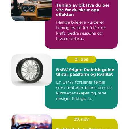
Tuning av bil: Hva du bør
vite før du skrur opp
effekten
Mange bileiere vurderer
tuning av bil for å få mer
kraft, bedre respons og
lavere forbru...
01. des
BMW-felger: Praktisk guide
til stil, passform og kvalitet
En BMW fortjener felger
som matcher bilens presise
kjøreegenskaper og rene
design. Riktige fe...
29. nov