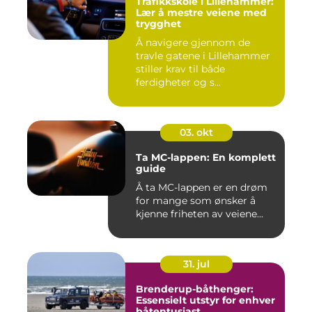
Trafikkskole i Lillehammer:
Lær å mestre veiene med
trygghet
Å navigere gjennom de
travle gatene i Lillehammer
stiller krav til både
ferdigheter og s...
03. okt
Ta MC-lappen: En komplett
guide
Å ta MC-lappen er en drøm
for mange som ønsker å
kjenne friheten av veiene...
31. jul
Brenderup-båthenger:
Essensielt utstyr for enhver
båtentusiast