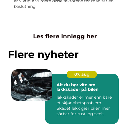
er viktig å vurdere disse faktorene før man tar en
beslutning.
Les flere innlegg her
Flere nyheter
07. aug
Alt du bør vite om
lakkskader på bilen
lakkskader er mer enn bare
et skjønnhetsproblem.
Skadet lakk gjør bilen mer
sårbar for rust, og senk...