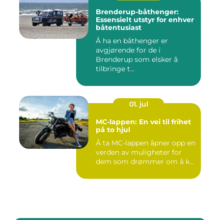
Brenderup-båthenger:
Essensielt utstyr for enhver
båtentusiast
Å ha en båthenger er
avgjørende for de i
Brenderup som elsker å
tilbringe t...
01. jul
MC-lappen: En vei til frihet
på to hjul
Å ta MC-lappen åpner opp en
verden av muligheter for
dem som drømmer om å k...