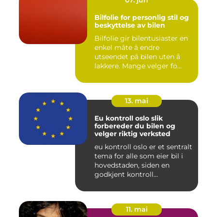
07. jun
Bilfolie for personlig stil og
beskyttelse av bilen
Bilfolie gir bilentusiaster en
enkel måte å endre
utseendet på bilen uten å
lakkere. Mange velger fo...
13. mai
Eu kontroll oslo slik
forbereder du bilen og
velger riktig verksted
eu kontroll oslo er et sentralt
tema for alle som eier bil i
hovedstaden, siden en
godkjent kontroll...
11. mai