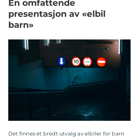
En omfattende
presentasjon av «elbil
barn»
Det finnes et bredt utvalg av elbiler for barn