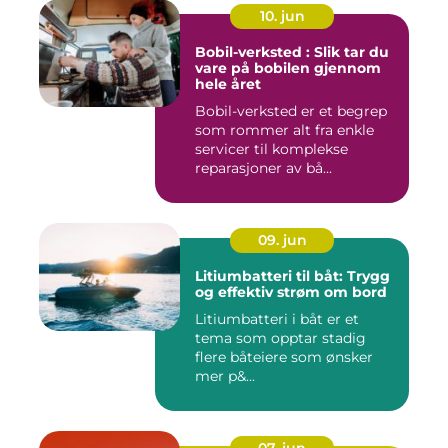
10. jun
Bobil-verksted : Slik tar du
vare på bobilen gjennom
hele året
Bobil-verksted er et begrep
som rommer alt fra enkle
servicer til komplekse
reparasjoner av bå...
09. jun
Litiumbatteri til båt: Trygg
og effektiv strøm om bord
Litiumbatteri i båt er et
tema som opptar stadig
flere båteiere som ønsker
mer p&...