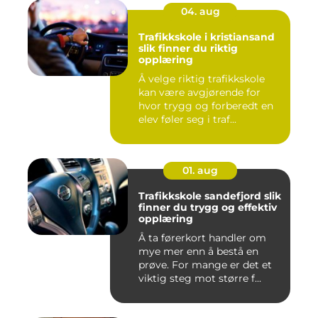
04. aug
Trafikkskole i kristiansand
slik finner du riktig
opplæring
Å velge riktig trafikkskole
kan være avgjørende for
hvor trygg og forberedt en
elev føler seg i traf...
01. aug
Trafikkskole sandefjord slik
finner du trygg og effektiv
opplæring
Å ta førerkort handler om
mye mer enn å bestå en
prøve. For mange er det et
viktig steg mot større f...