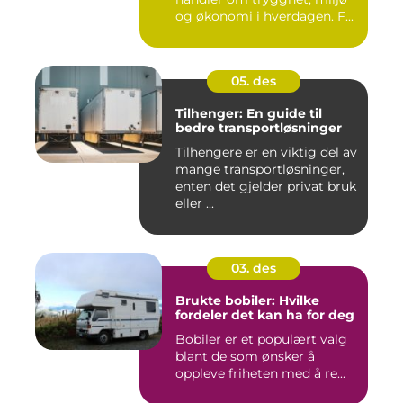
og økonomi i hverdagen. F...
05. des
Tilhenger: En guide til
bedre transportløsninger
Tilhengere er en viktig del av
mange transportløsninger,
enten det gjelder privat bruk
eller ...
03. des
Brukte bobiler: Hvilke
fordeler det kan ha for deg
Bobiler er et populært valg
blant de som ønsker å
oppleve friheten med å re...