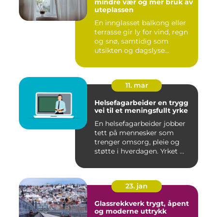
mindre vær og mer bruk av
uteplassen
En innglasset balkong eller
terrasse gir ly for vind, regn
og snø, samtidig som
utsikten og dagslyse...
11. mar
Helsefagarbeider en trygg
vei til et meningsfullt yrke
En helsefagarbeider jobber
tett på mennesker som
trenger omsorg, pleie og
støtte i hverdagen. Yrket ...
23. jan
Glassrekkverk trygt, åpent
og moderne uttrykk