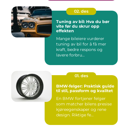
02. des
Tuning av bil: Hva du bør
vite før du skrur opp
effekten
Mange bileiere vurderer
tuning av bil for å få mer
kraft, bedre respons og
lavere forbru...
01. des
BMW-felger: Praktisk guide
til stil, passform og kvalitet
En BMW fortjener felger
som matcher bilens presise
kjøreegenskaper og rene
design. Riktige fe...