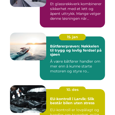
Et glassrekkverk kombinerer
sikkerhet med et lett og
åpent uttrykk. Mange velger
denne løsningen når...
15. jan
Båtførerprøven: Nøkkelen
til trygg og lovlig ferdsel på
sjøen
Å være båtfører handler om
mer enn å kunne starte
motoren og styre ro...
10. des
EU-kontroll i Larvik: Slik
består bilen uten stress
EU-kontroll er lovpålagt og
handler om trygghet, miljø