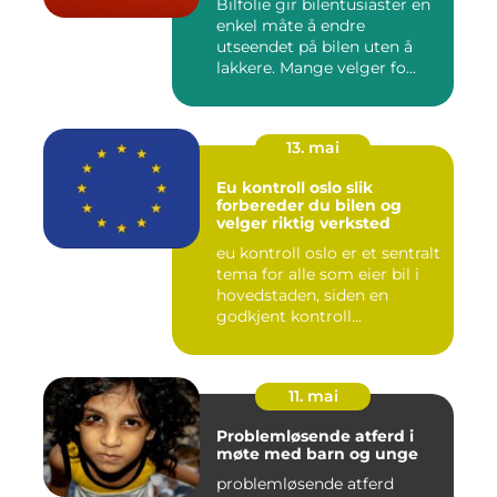
Bilfolie gir bilentusiaster en
enkel måte å endre
utseendet på bilen uten å
lakkere. Mange velger fo...
13. mai
Eu kontroll oslo slik
forbereder du bilen og
velger riktig verksted
eu kontroll oslo er et sentralt
tema for alle som eier bil i
hovedstaden, siden en
godkjent kontroll...
11. mai
Problemløsende atferd i
møte med barn og unge
problemløsende atferd