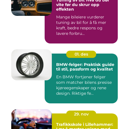
Tuning av bil: Hva du bør
vite før du skrur opp
effekten
Mange bileiere vurderer
tuning av bil for å få mer
kraft, bedre respons og
lavere forbru...
01. des
BMW-felger: Praktisk guide
til stil, passform og kvalitet
En BMW fortjener felger
som matcher bilens presise
kjøreegenskaper og rene
design. Riktige fe...
29. nov
Trafikkskole i Lillehammer: