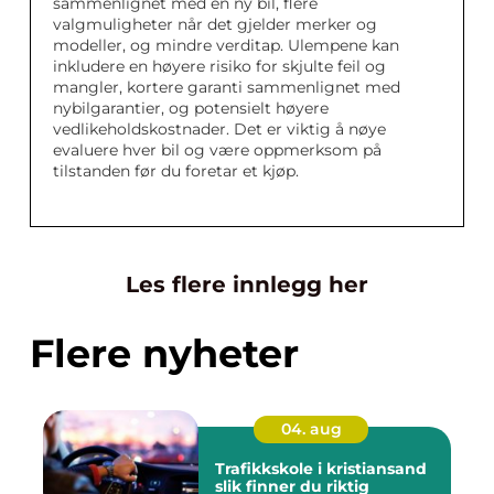
sammenlignet med en ny bil, flere
valgmuligheter når det gjelder merker og
modeller, og mindre verditap. Ulempene kan
inkludere en høyere risiko for skjulte feil og
mangler, kortere garanti sammenlignet med
nybilgarantier, og potensielt høyere
vedlikeholdskostnader. Det er viktig å nøye
evaluere hver bil og være oppmerksom på
tilstanden før du foretar et kjøp.
Les flere innlegg her
Flere nyheter
04. aug
Trafikkskole i kristiansand
slik finner du riktig