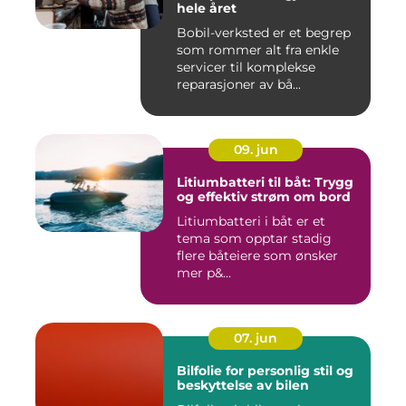
hele året
Bobil-verksted er et begrep
som rommer alt fra enkle
servicer til komplekse
reparasjoner av bå...
09. jun
Litiumbatteri til båt: Trygg
og effektiv strøm om bord
Litiumbatteri i båt er et
tema som opptar stadig
flere båteiere som ønsker
mer p&...
07. jun
Bilfolie for personlig stil og
beskyttelse av bilen