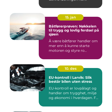
15. jan
Båtførerprøven: Nøkkelen
til trygg og lovlig ferdsel på
sjøen
Å være båtfører handler om
mer enn å kunne starte
motoren og styre ro...
10. des
EU-kontroll i Larvik: Slik
består bilen uten stress
EU-kontroll er lovpålagt og
handler om trygghet, miljø
og økonomi i hverdagen. F...