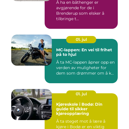
Å ha en båthenger er
avgjørende for de i
Brenderup som elsker å
tilbringe t...
01. jul
MC-lappen: En vei til frihet
på to hjul
Å ta MC-lappen åpner opp en
verden av muligheter for
dem som drømmer om å k...
01. jul
Kjøreskole i Bodø: Din
guide til sikker
kjøreopplæring
Å ta steget mot å lære å
kjøre i Bodø er en viktig