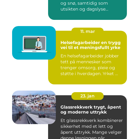
og snø, samtidig som
utsikten og dagslyse...
11. mar
Helsefagarbeider en trygg
vei til et meningsfullt yrke
En helsefagarbeider jobber
tett på mennesker som
trenger omsorg, pleie og
støtte i hverdagen. Yrket ...
23. jan
Glassrekkverk trygt, åpent
og moderne uttrykk
Et glassrekkverk kombinerer
sikkerhet med et lett og
åpent uttrykk. Mange velger
denne løsningen når...