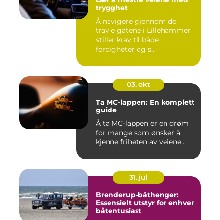
Lær å mestre veiene med
trygghet
Å navigere gjennom de
travle gatene i Lillehammer
stiller krav til både
ferdigheter og s...
03. okt
Ta MC-lappen: En komplett
guide
Å ta MC-lappen er en drøm
for mange som ønsker å
kjenne friheten av veiene...
31. jul
Brenderup-båthenger:
Essensielt utstyr for enhver
båtentusiast