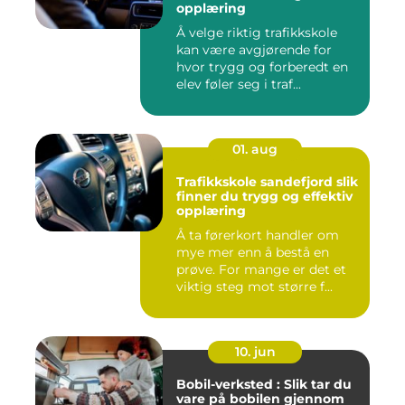
opplæring
Å velge riktig trafikkskole
kan være avgjørende for
hvor trygg og forberedt en
elev føler seg i traf...
01. aug
Trafikkskole sandefjord slik
finner du trygg og effektiv
opplæring
Å ta førerkort handler om
mye mer enn å bestå en
prøve. For mange er det et
viktig steg mot større f...
10. jun
Bobil-verksted : Slik tar du
vare på bobilen gjennom