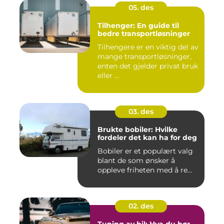
05. des
Tilhenger: En guide til
bedre transportløsninger
Tilhengere er en viktig del av
mange transportløsninger,
enten det gjelder privat bruk
eller ...
03. des
Brukte bobiler: Hvilke
fordeler det kan ha for deg
Bobiler er et populært valg
blant de som ønsker å
oppleve friheten med å re...
02. des