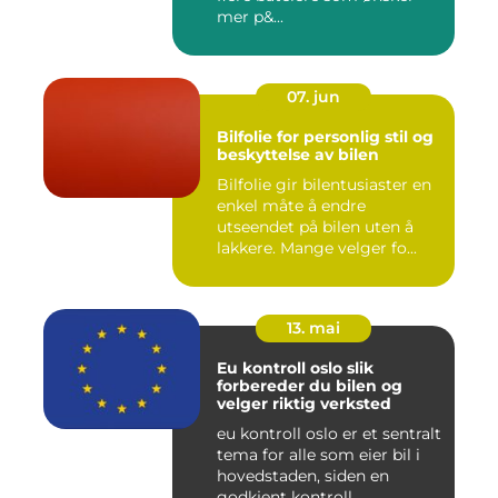
mer p&...
07. jun
Bilfolie for personlig stil og
beskyttelse av bilen
Bilfolie gir bilentusiaster en
enkel måte å endre
utseendet på bilen uten å
lakkere. Mange velger fo...
13. mai
Eu kontroll oslo slik
forbereder du bilen og
velger riktig verksted
eu kontroll oslo er et sentralt
tema for alle som eier bil i
hovedstaden, siden en
godkjent kontroll...