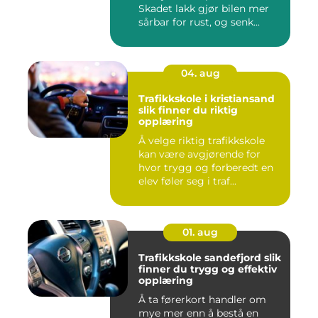
Skadet lakk gjør bilen mer
sårbar for rust, og senk...
04. aug
Trafikkskole i kristiansand
slik finner du riktig
opplæring
Å velge riktig trafikkskole
kan være avgjørende for
hvor trygg og forberedt en
elev føler seg i traf...
01. aug
Trafikkskole sandefjord slik
finner du trygg og effektiv
opplæring
Å ta førerkort handler om
mye mer enn å bestå en