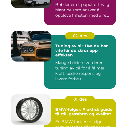
Bobiler er et populært valg
blant de som ønsker å
oppleve friheten med å re...
02. des
Tuning av bil: Hva du bør
vite før du skrur opp
effekten
Mange bileiere vurderer
tuning av bil for å få mer
kraft, bedre respons og
lavere forbru...
01. des
BMW-felger: Praktisk guide
til stil, passform og kvalitet
En BMW fortjener felger