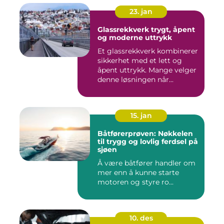
23. jan
Glassrekkverk trygt, åpent
og moderne uttrykk
Et glassrekkverk kombinerer
sikkerhet med et lett og
åpent uttrykk. Mange velger
denne løsningen når...
15. jan
Båtførerprøven: Nøkkelen
til trygg og lovlig ferdsel på
sjøen
Å være båtfører handler om
mer enn å kunne starte
motoren og styre ro...
10. des