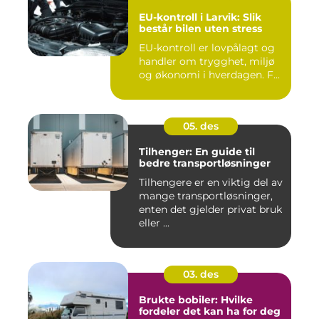
EU-kontroll i Larvik: Slik
består bilen uten stress
EU-kontroll er lovpålagt og
handler om trygghet, miljø
og økonomi i hverdagen. F...
05. des
Tilhenger: En guide til
bedre transportløsninger
Tilhengere er en viktig del av
mange transportløsninger,
enten det gjelder privat bruk
eller ...
03. des
Brukte bobiler: Hvilke
fordeler det kan ha for deg