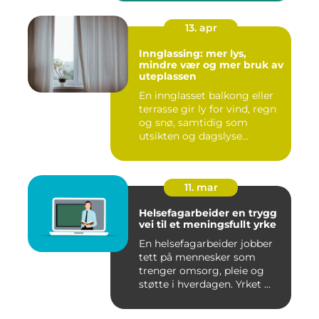
13. apr
Innglassing: mer lys,
mindre vær og mer bruk av
uteplassen
En innglasset balkong eller
terrasse gir ly for vind, regn
og snø, samtidig som
utsikten og dagslyse...
11. mar
Helsefagarbeider en trygg
vei til et meningsfullt yrke
En helsefagarbeider jobber
tett på mennesker som
trenger omsorg, pleie og
støtte i hverdagen. Yrket ...