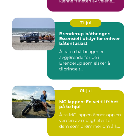
kjenne friheten av veiene...
31. jul
Brenderup-båthenger:
Essensielt utstyr for enhver
båtentusiast
Å ha en båthenger er
avgjørende for de i
Brenderup som elsker å
tilbringe t...
01. jul
MC-lappen: En vei til frihet
på to hjul
Å ta MC-lappen åpner opp en
verden av muligheter for
dem som drømmer om å k...