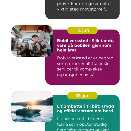
prøve. For mange er det et
viktig steg mot større f...
10. jun
Bobil-verksted : Slik tar du
vare på bobilen gjennom
hele året
Bobil-verksted er et begrep
som rommer alt fra enkle
servicer til komplekse
reparasjoner av bå...
09. jun
Litiumbatteri til båt: Trygg
og effektiv strøm om bord
Litiumbatteri i båt er et
tema som opptar stadig
flere båteiere som ønsker