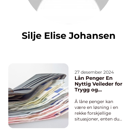
Silje Elise Johansen
27 desember 2024
Lån Penger En
Nyttig Veileder for
Trygg og
Ansvarlig
Låneprosess
Å låne penger kan
være en løsning i en
rekke forskjellige
situasjoner, enten du
trenger midler til å
kjøpe bolig, bil,
investere i din