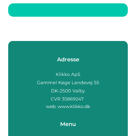
utdanning eller for å
håndtere uforutsette
utgifter. I den f&osla...
Adresse
web:
www.klikko.dk
Menu