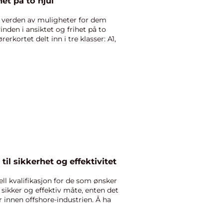
het på to hjul
 verden av muligheter for dem
den i ansiktet og frihet på to
erkortet delt inn i tre klasser: A1,
til sikkerhet og effektivitet
ell kvalifikasjon for de som ønsker
 sikker og effektiv måte, enten det
r innen offshore-industrien. Å ha