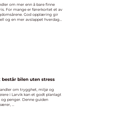
andler om mer enn å bare finne
is. For mange er førerkortet et av
ungdomsårene. God opplæring gir
uhell og en mer avslappet hverdag
k består bilen uten stress
handler om trygghet, miljø og
iere i Larvik kan et godt planlagt
d og penger. Denne guiden
ærer, ...