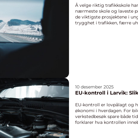
Å velge riktig trafikkskole h
nærmeste skole og laveste pr
de viktigste prosjektene i 
trygghet i trafikken, færre 
bak ra...
10 desember 2025
EU-kontroll i Larvik: Sli
EU-kontroll er lovpålagt og 
økonomi i hverdagen. For bile
verkstedbesøk spare både ti
forklarer hva kontrollen inneb