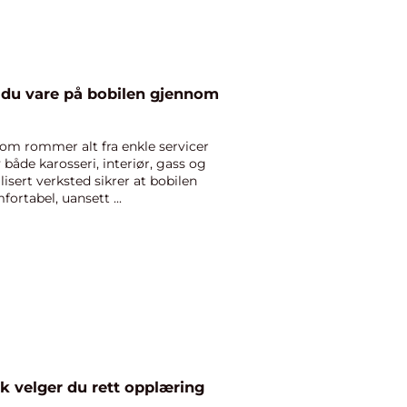
ar du vare på bobilen gjennom
som rommer alt fra enkle servicer
 både karosseri, interiør, gass og
lisert verksted sikrer at bobilen
ortabel, uansett ...
fikkskole i bergen slik velger du rett opplæring