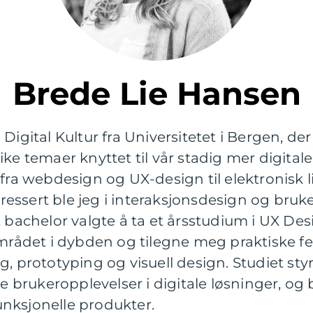
Brede Lie Hansen
Digital Kultur fra Universitetet i Bergen, der 
ike temaer knyttet til vår stadig mer digit
fra webdesign og UX-design til elektronisk li
teressert ble jeg i interaksjonsdesign og br
ført bachelor valgte å ta et årsstudium i UX De
området i dybden og tilegne meg praktiske 
, prototyping og visuell design. Studiet styr
brukeropplevelser i digitale løsninger, og 
funksjonelle produkter.