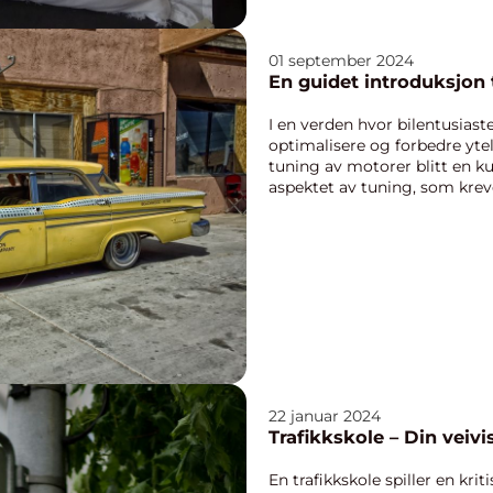
01 september 2024
En guidet introduksjon t
I en verden hvor bilentusiaste
optimalisere og forbedre ytel
tuning av motorer blitt en k
aspektet av tuning, som krev
kunnskap om en moto...
22 januar 2024
Trafikkskole – Din veivis
En trafikkskole spiller en kriti