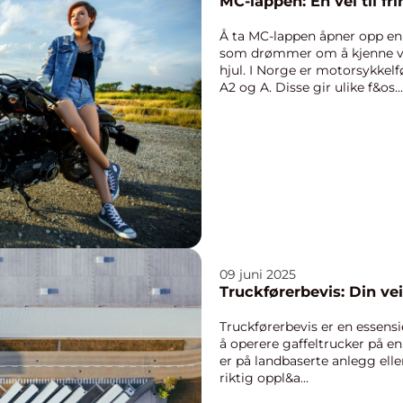
MC-lappen: En vei til fri
Å ta MC-lappen åpner opp en
som drømmer om å kjenne vin
hjul. I Norge er motorsykkelfør
A2 og A. Disse gir ulike f&os...
09 juni 2025
Truckførerbevis: Din vei 
Truckførerbevis er en essensi
å operere gaffeltrucker på en
er på landbaserte anlegg elle
riktig oppl&a...